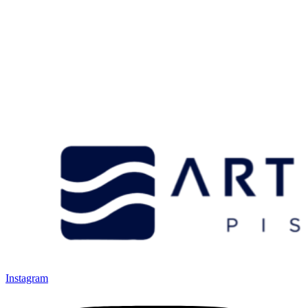
ncel giriş
riş
Instagram