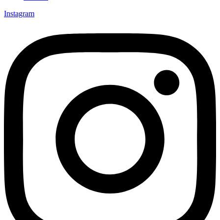
Instagram
nel
nel
nel
nel
nel
nel
nel
nel
nel
nel
nel
nel
nel