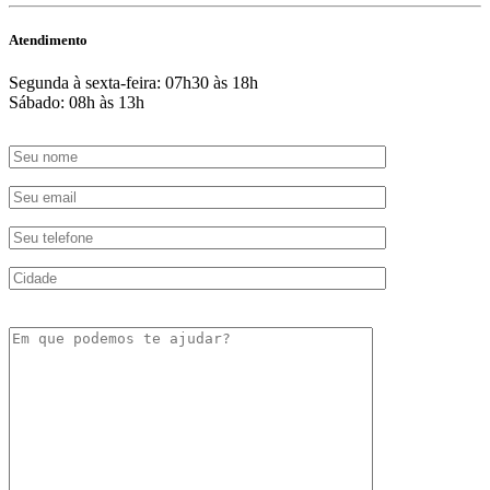
nel
Atendimento
nel
Segunda à sexta-feira: 07h30 às 18h
Sábado: 08h às 13h
iş
usu
usu
usu
usu
e mp3 downloader