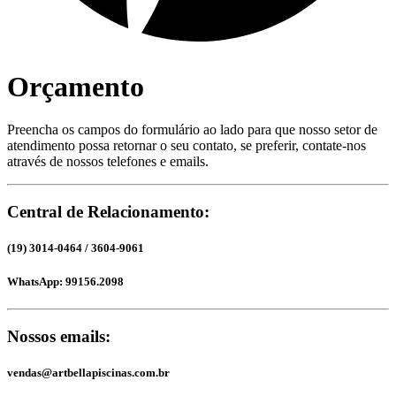
nel
nel
Orçamento
ın al
nel
Preencha os campos do formulário ao lado para que nosso setor de
atendimento possa retornar o seu contato, se preferir, contate-nos
nel
através de nossos telefones e emails.
nel
nel
Central de Relacionamento:
nel
(19) 3014-0464 / 3604-9061
nel
WhatsApp: 99156.2098
nel
nel
Nossos emails:
nel
vendas@artbellapiscinas.com.br
nel