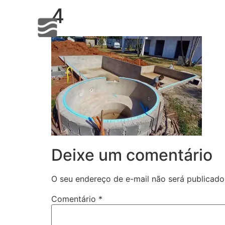
4
Hacklink panel
Sobre
Hacklink panel
Backlink paketleri
Hacklink
Hacklink
Hacklink
Hacklink
Hacklink
Deixe um comentário
Hacklink panel
O seu endereço de e-mail não será publicado
Hacklink panel
Comentário
*
Hacklink panel
Hacklink panel