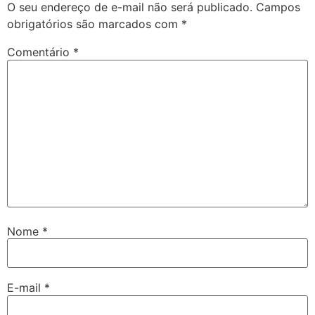
O seu endereço de e-mail não será publicado.
Campos
Hacklink panel
obrigatórios são marcados com
*
Hacklink panel
Comentário
*
Hacklink panel
Hacklink panel
Hacklink panel
Hacklink panel
Hacklink panel
Hacklink panel
Nome
*
Hacklink panel
Hacklink panel
E-mail
*
Hacklink satın al