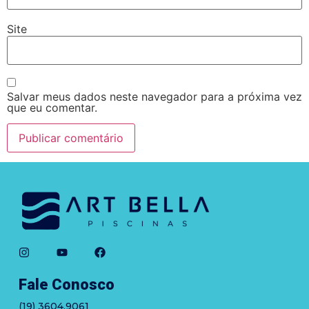
Hacklink satın al
Site
Hacklink panel
Hacklink panel
Hacklink panel
Salvar meus dados neste navegador para a próxima vez
que eu comentar.
Hacklink panel
Hacklink panel
Hacklink panel
Hacklink panel
Hacklink panel
Hacklink panel
Hacklink panel
Fale Conosco
Hacklink panel
(19) 3604.9061