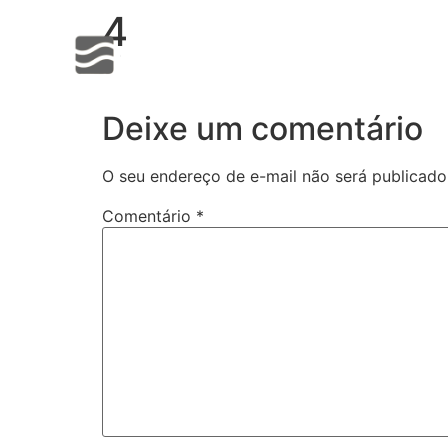
4
cklink panel
Sobre
cklink panel
cklink paketleri
Deixe um comentário
cklink
cklink
O seu endereço de e-mail não será publicado
cklink
Comentário
*
cklink
cklink panel
cklink panel
cklink panel
cklink panel
cklink panel